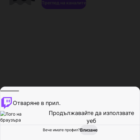
Преглед на каналите
Отваряне в прил.
Продължавайте да използвате
уеб
Влизане
Вече имате профил?
Начало
Преглед
Активност
Профил