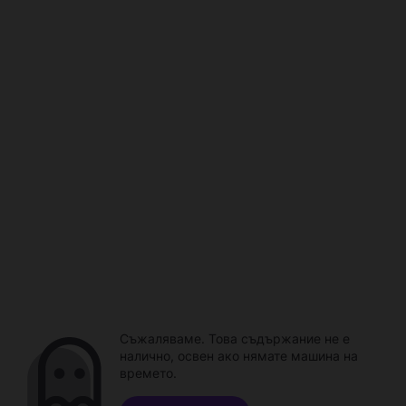
Съжаляваме. Това съдържание не е
налично, освен ако нямате машина на
времето.