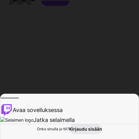
Avaa sovelluksessa
Jatka selaimella
Kirjaudu sisään
Onko sinulla jo tili?
Koti
Selaa
Toiminta
Profiili