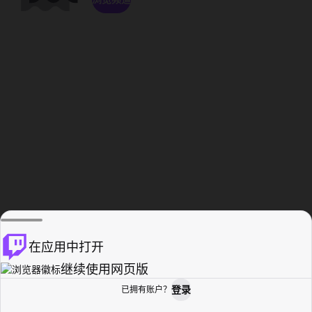
在应用中打开
继续使用网页版
登录
已拥有账户？
主页
浏览
活动纪录
个人资料