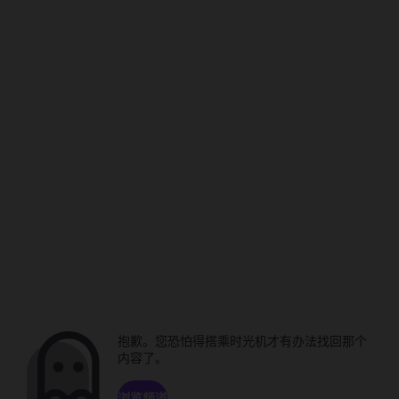
抱歉。您恐怕得搭乘时光机才有办法找回那个
内容了。
浏览频道