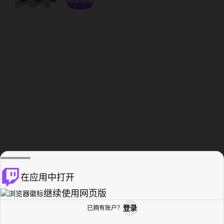
在应用中打开
继续使用网页版
登录
已拥有账户？
主页
浏览
活动纪录
个人资料