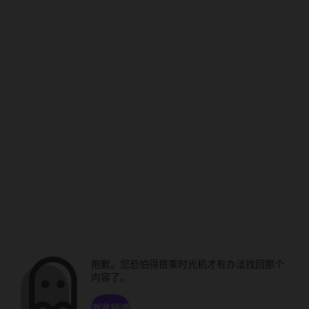
抱歉。您恐怕得搭乘时光机才有办法找回那个
内容了。
浏览频道