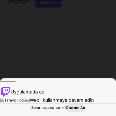
Kanallara göz at
Uygulamada aç
Web'i kullanmaya devam edin
Oturum Aç
Zaten hesabınız var mı?
Ana Sayfa
Gözat
Aktivite
Profil