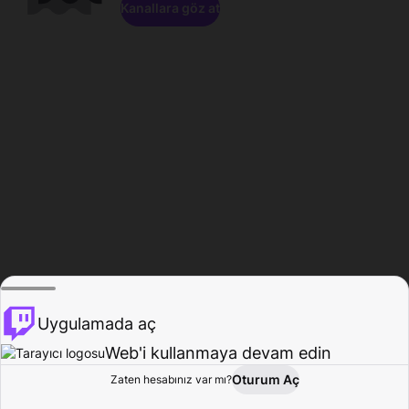
Kanallara göz at
Uygulamada aç
Web'i kullanmaya devam edin
Oturum Aç
Zaten hesabınız var mı?
Ana Sayfa
Gözat
Aktivite
Profil