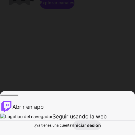
Explorar canales
Abrir en app
Seguir usando la web
Iniciar sesión
Página del
¿Ya tienes una cuenta?
Explorar
Actividad
Perfil
Creador