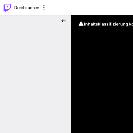
.
⌥
P
Durchsuchen
Inhaltsklassifizierung 