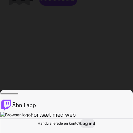
Åbn i app
Fortsæt med web
Log ind
Har du allerede en konto?
Hjem
Gennemse
Aktivitet
Profil