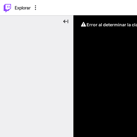
⌥
P
Explorar
Error al determinar la c