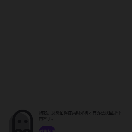
抱歉。您恐怕得搭乘时光机才有办法找回那个
内容了。
浏览频道