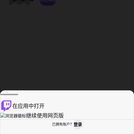
在应用中打开
继续使用网页版
登录
已拥有账户？
主页
浏览
活动纪录
个人资料