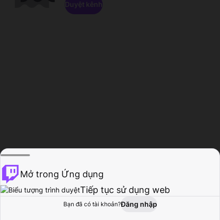
Duyệt kênh
Mở trong Ứng dụng
Tiếp tục sử dụng web
Đăng nhập
Bạn đã có tài khoản?
Trang chủ
Duyệt
Hoạt động
Hồ sơ