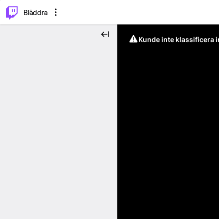
⌥
P
Bläddra
Kunde inte klassificera 