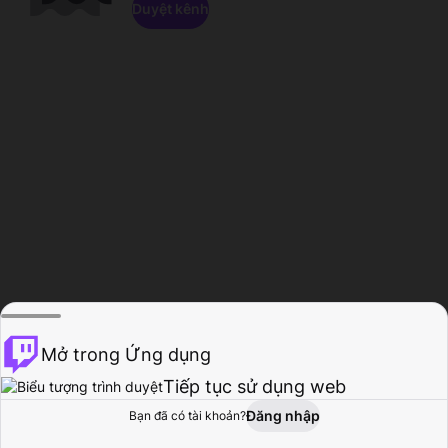
Duyệt kênh
Mở trong Ứng dụng
Tiếp tục sử dụng web
Đăng nhập
Bạn đã có tài khoản?
Trang chủ
Duyệt
Hoạt động
Hồ sơ