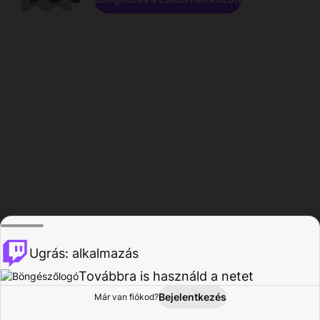
Ugrás: alkalmazás
Továbbra is használd a netet
Bejelentkezés
Már van fiókod?
Főoldal
Böngészés
Tevékenység
Profil