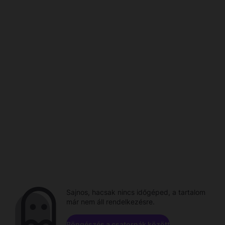
Sajnos, hacsak nincs időgéped, a tartalom
már nem áll rendelkezésre.
Böngészés a csatornák között