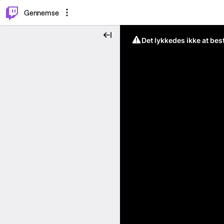
⌥
P
Gennemse
Det lykkedes ikke at be