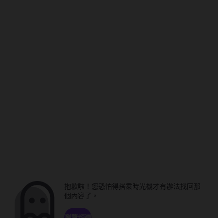
抱歉啦！您恐怕得搭乘時光機才有辦法找回那
個內容了。
瀏覽頻道