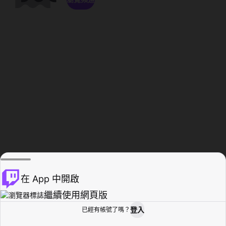
在 App 中開啟
繼續使用網頁版
登入
已經有帳號了嗎？
創作者基地
瀏覽
活動紀錄
個人檔案