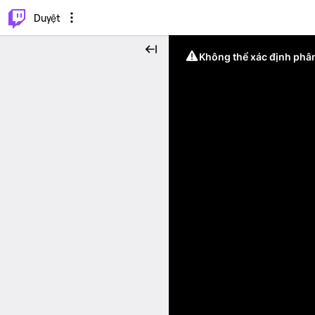
.
⌥
P
Duyệt
Không thể xác định phân