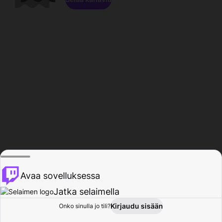
Avaa sovelluksessa
Jatka selaimella
Kirjaudu sisään
Onko sinulla jo tili?
Koti
Selaa
Toiminta
Profiili