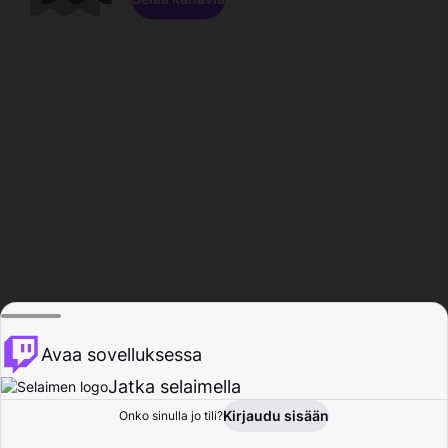
Avaa sovelluksessa
Jatka selaimella
Kirjaudu sisään
Onko sinulla jo tili?
Koti
Selaa
Toiminta
Profiili