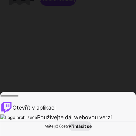
Otevřít v aplikaci
Používejte dál webovou verzi
Přihlásit se
Máte již účet?
Domů
Procházet
Aktivita
Profil