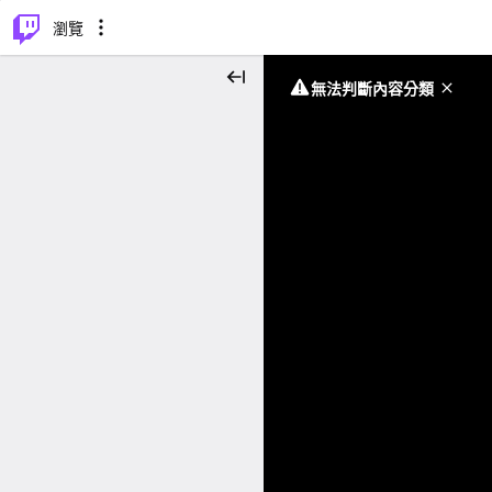
⌥
P
瀏覽
無法判斷內容分類