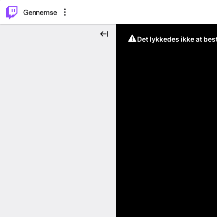
⌥
P
Gennemse
Det lykkedes ikke at be