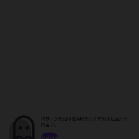
抱歉。您恐怕得搭乘时光机才有办法找回那个
内容了。
浏览频道