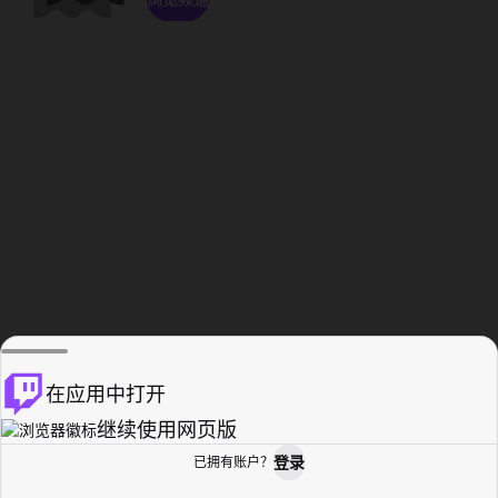
在应用中打开
继续使用网页版
登录
已拥有账户？
主页
浏览
活动纪录
个人资料