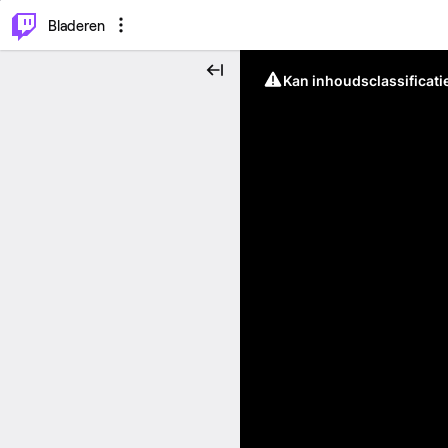
⌥
P
Bladeren
Kan inhoudsclassificati