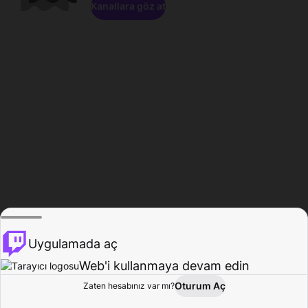
Kanallara göz at
Uygulamada aç
Web'i kullanmaya devam edin
Oturum Aç
Zaten hesabınız var mı?
Ana Sayfa
Gözat
Aktivite
Profil