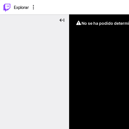
⌥
P
Explorar
No se ha podido determin