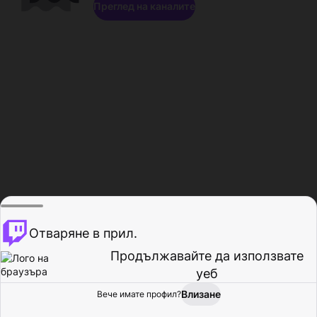
Преглед на каналите
Отваряне в прил.
Продължавайте да използвате
уеб
Влизане
Вече имате профил?
Начало
Преглед
Активност
Профил