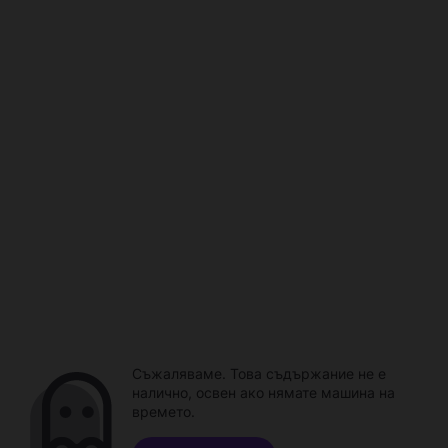
Съжаляваме. Това съдържание не е
налично, освен ако нямате машина на
времето.