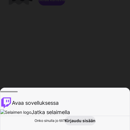
Avaa sovelluksessa
Jatka selaimella
Kirjaudu sisään
Onko sinulla jo tili?
Koti
Selaa
Toiminta
Profiili