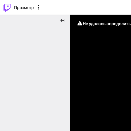
.
⌥
P
Просмотр
Не удалось определит