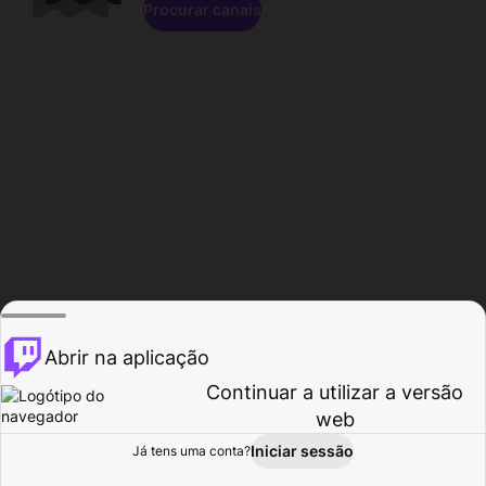
Procurar canais
Abrir na aplicação
Continuar a utilizar a versão
web
Iniciar sessão
Já tens uma conta?
Página inicial
Procurar
Atividade
Perfil