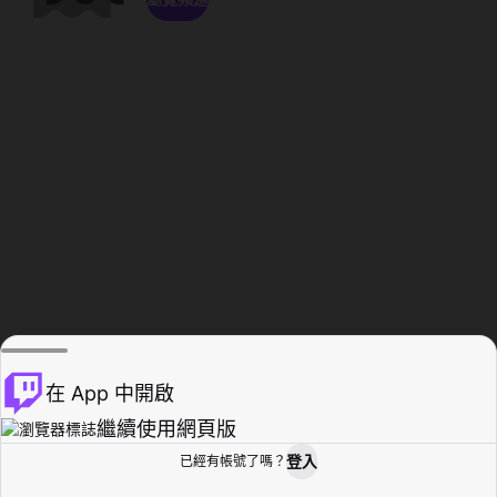
在 App 中開啟
繼續使用網頁版
登入
已經有帳號了嗎？
創作者基地
瀏覽
活動紀錄
個人檔案