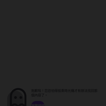
抱歉啦！您恐怕得搭乘時光機才有辦法找回那
個內容了。
瀏覽頻道