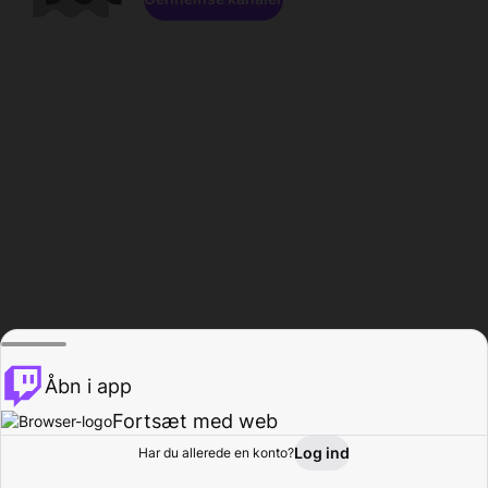
Åbn i app
Fortsæt med web
Log ind
Har du allerede en konto?
Hjem
Gennemse
Aktivitet
Profil