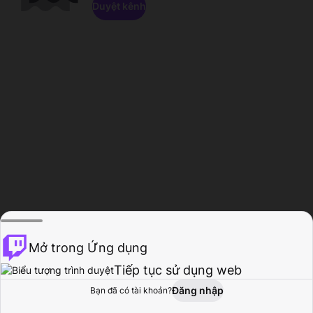
Duyệt kênh
Mở trong Ứng dụng
Tiếp tục sử dụng web
Đăng nhập
Bạn đã có tài khoản?
Trang chủ
Duyệt
Hoạt động
Hồ sơ