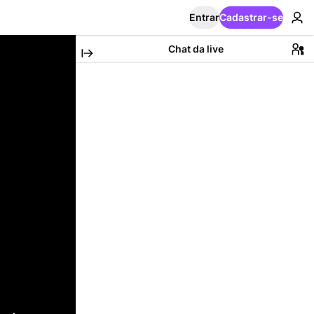
Entrar
Cadastrar-se
Chat da live