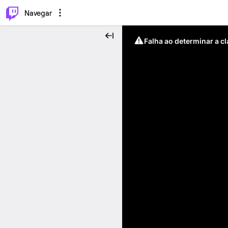
⌥
P
Navegar
Falha ao determinar a c