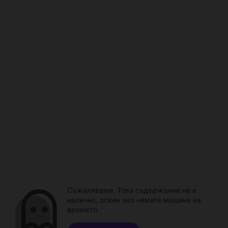
Съжаляваме. Това съдържание не е
налично, освен ако нямате машина на
времето.