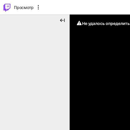
.
⌥
P
Просмотр
Не удалось определит