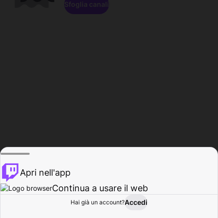
Sfoglia canali
Apri nell'app
Continua a usare il web
Accedi
Hai già un account?
Base
Sfoglia
Attività
Profilo