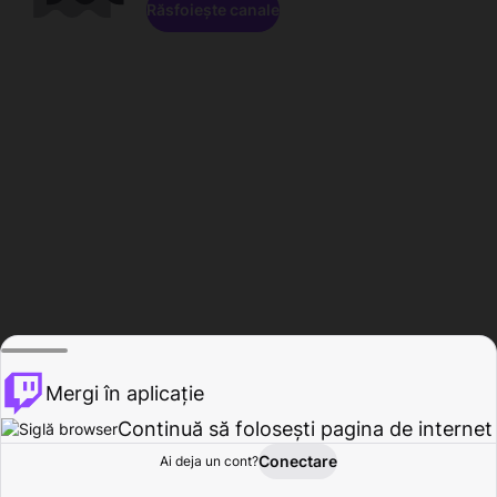
Răsfoiește canale
Mergi în aplicație
Continuă să folosești pagina de internet
Conectare
Ai deja un cont?
Acasă
Răsfoire
Activitate
Profil