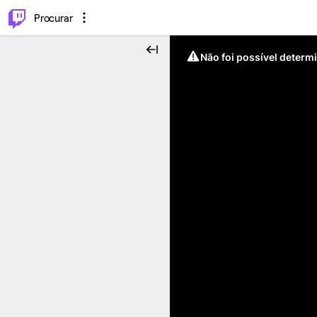
.
⌥
P
Procurar
Não foi possível determ