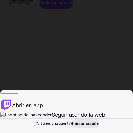
Explorar canales
Abrir en app
Seguir usando la web
Iniciar sesión
Página del
¿Ya tienes una cuenta?
Explorar
Actividad
Perfil
Creador