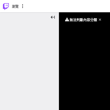
⌥
P
瀏覽
無法判斷內容分類