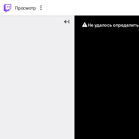
.
⌥
P
Просмотр
Не удалось определит