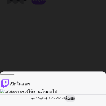
เปิดในแอพ
ใช้งานเว็บต่อไป
ล็อกอิน
คุณมีบัญชีอยู่แล้วใช่หรือไม่?
หน้าแรก
เรียกดู
กิจกรรม
โปรไฟล์