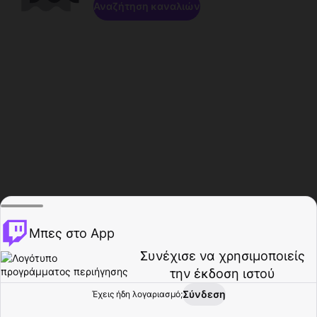
Αναζήτηση καναλιών
Μπες στο App
Συνέχισε να χρησιμοποιείς
την έκδοση ιστού
Σύνδεση
Έχεις ήδη λογαριασμό;
Αρχική σελίδα
Περιήγηση
Δραστηριότητα
Προφίλ