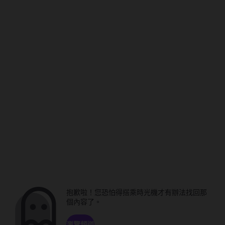
抱歉啦！您恐怕得搭乘時光機才有辦法找回那
個內容了。
瀏覽頻道