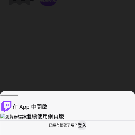
在 App 中開啟
繼續使用網頁版
登入
已經有帳號了嗎？
創作者基地
瀏覽
活動紀錄
個人檔案