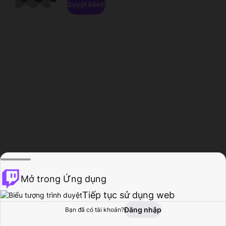
Duyệt kênh
Mở trong Ứng dụng
Tiếp tục sử dụng web
Đăng nhập
Bạn đã có tài khoản?
Trang chủ
Duyệt
Hoạt động
Hồ sơ