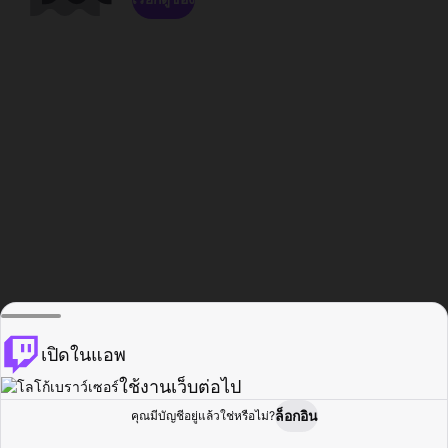
เปิดในแอพ
ใช้งานเว็บต่อไป
ล็อกอิน
คุณมีบัญชีอยู่แล้วใช่หรือไม่?
หน้าแรก
เรียกดู
กิจกรรม
โปรไฟล์