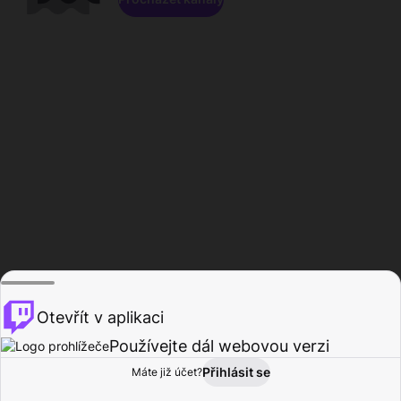
Otevřít v aplikaci
Používejte dál webovou verzi
Přihlásit se
Máte již účet?
Domů
Procházet
Aktivita
Profil