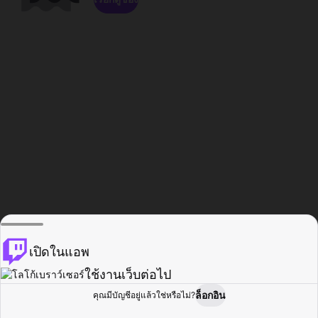
เปิดในแอพ
ใช้งานเว็บต่อไป
ล็อกอิน
คุณมีบัญชีอยู่แล้วใช่หรือไม่?
หน้าแรก
เรียกดู
กิจกรรม
โปรไฟล์